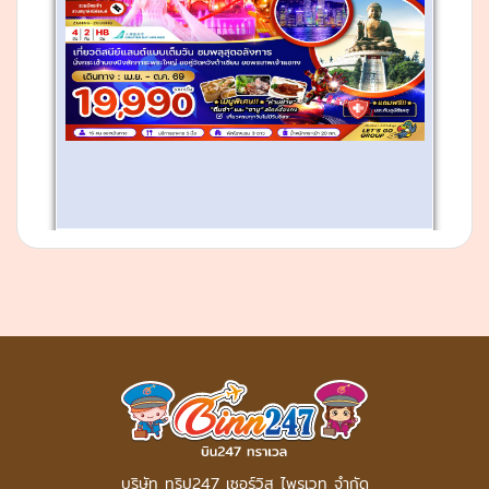
บริษัท ทริป247 เซอร์วิส ไพรเวท จำกัด