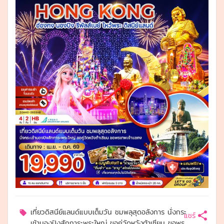
เที่ยวดิสนีย์แลนด์แบบเต็มวัน ชมพลุสุดอลังการ นั่งกระ
เช้านองปิงสักการะพระใหญ่ ขอคู่วัดหวังต้าเซียน ขอพร