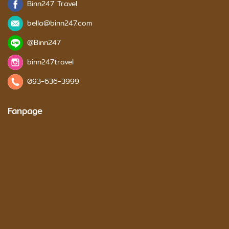
Binn247 Travel
bella@binn247.com
@Binn247
binn247travel
093-636-3999
Fanpage