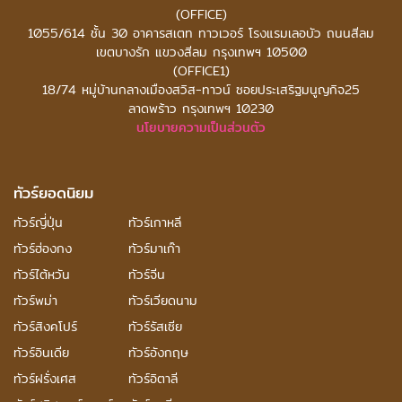
(OFFICE)
1055/614 ชั้น 30 อาคารสเตท ทาวเวอร์
โรงแรมเลอบัว ถนนสีลม
เขตบางรัก แขวงสีลม กรุงเทพฯ 10500
(OFFICE1)
18/74 หมู่บ้านกลางเมืองสวิส-ทาวน์ ซอยประเสริฐมนูญกิจ25
ลาดพร้าว กรุงเทพฯ 10230
นโยบายความเป็นส่วนตัว
ทัวร์ยอดนิยม
ทัวร์ญี่ปุ่น
ทัวร์เกาหลี
ทัวร์ฮ่องกง
ทัวร์มาเก๊า
ทัวร์ไต้หวัน
ทัวร์จีน
ทัวร์พม่า
ทัวร์เวียดนาม
ทัวร์สิงคโปร์
ทัวร์รัสเซีย
ทัวร์อินเดีย
ทัวร์อังกฤษ
ทัวร์ฝรั่งเศส
ทัวร์อิตาลี