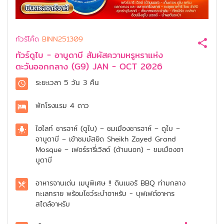
ทัวร์โค๊ด
BINN251309
ทัวร์ดูไบ - อาบูดาบี สัมผัสความหรูหราแห่ง
ตะวันออกกลาง (G9) JAN - OCT 2026
ระยะเวลา
5 วัน 3 คืน
พักโรงแรม
4 ดาว
ไฮไลท์
ชารจาห์ (ดูไบ) – ชมเมืองชารจาห์ – ดูไบ –
อาบูดาบี – เข้าชมมัสยิด Sheikh Zayed Grand
Mosque – เฟอร์รารี่เวิลด์ (ด้านนอก) – ชมเมืองอา
บูดาบี
อาหารจานเด่น
เมนูพิเศษ !! ดินเนอร์ BBQ ท่ามกลาง
ทะเลทราย พร้อมโชว์ระบำอาหรับ - บุฟเฟต์อาหาร
สไตล์อาหรับ