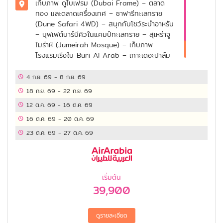
เก็บภาพ ดูไบเฟรม (Dubai Frame) – ตลาด
ทอง และตลาดเครื่องเทศ – ซาฟารีทะเลทราย
(Dune Safari 4WD) – สนุกกับโชว์ระบำอาหรับ
– บุฟเฟต์บาร์บีคิวในแคมป์ทะเลทราย – สุเหร่าจู
ไมร่าห์ (Jumeirah Mosque) – เก็บภาพ
โรงแรมเรือใบ Burj Al Arab – เกาะเดอะปาล์ม
– ตึกเบิร์จคาลิฟา – ช้อปปิ้งดูไบมอลล์ – ชม
น้ำพุเต้นระบำ
4 ก.ย. 69
-
8 ก.ย. 69
18 ก.ย. 69
-
22 ก.ย. 69
12 ต.ค. 69
-
16 ต.ค. 69
16 ต.ค. 69
-
20 ต.ค. 69
23 ต.ค. 69
-
27 ต.ค. 69
เริ่มต้น
39,900