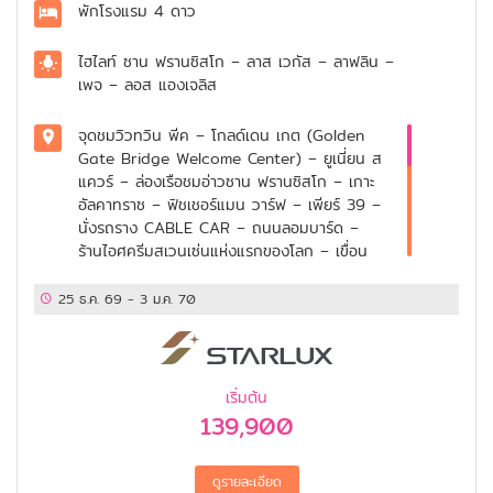
พักโรงแรม
4 ดาว
ไฮไลท์
ซาน ฟรานซิสโก – ลาส เวกัส – ลาฟลิน –
เพจ – ลอส แองเจลิส
จุดชมวิวทวิน พีค – โกลด์เดน เกต (Golden
Gate Bridge Welcome Center) – ยูเนี่ยน ส
แควร์ – ล่องเรือชมอ่าวซาน ฟรานซิสโก – เกาะ
อัลคาทราซ – ฟิชเชอร์แมน วาร์ฟ – เพียร์ 39 –
นั่งรถราง CABLE CAR – ถนนลอมบาร์ด –
ร้านไอศครีมสเวนเซ่นแห่งแรกของโลก – เขื่อน
ยักษ์ฮูเวอร์แดม – อุทยานแห่งชาติแกรนด์แคน
ยอน เวสต์ริม – สกายวอล์ค (SKY WALK) –
25 ธ.ค. 69
-
3 ม.ค. 70
แกรนด์แคนยอน เซาท์ริม – Mather Point
Amphitheater – Mather Point Overlook
– Powell Point – Mohave Point – Desert
View Drive – แอนเทอโลป แคนยอน – โมนู
เริ่มต้น
เมนต์ วัลเลย์ – Forrest Gump Point (US
139,900
Route 163) – ฮอร์สชู เบนด์ – Seven Magic
Mountains – Citadel Outlet – ไชนีส เธียร์
เตอร์ – ฮอลลีวูด วอล์ก ออฟ เฟม – เบเวอร์รี่ ฮิ