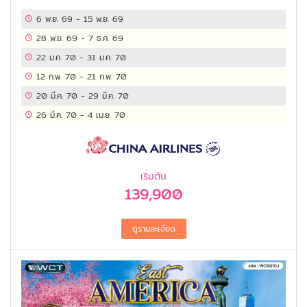
NIAGARA FALLS - Hershey's Chocolate
World - ทำเนียบขาว - อนุสรณ์สถานอับราฮัม
6 พ.ย. 69
-
15 พ.ย. 69
ลินคอล์น - สถาบันสมิธโซเนียน -
28 พ.ย. 69
-
7 ธ.ค. 69
PHILADELPHIA PREMIUM OUTLETS - ชม
22 ม.ค. 70
-
31 ม.ค. 70
เมือง
12 ก.พ. 70
-
21 ก.พ. 70
20 มี.ค. 70
-
29 มี.ค. 70
26 มี.ค. 70
-
4 เม.ย. 70
เริ่มต้น
139,900