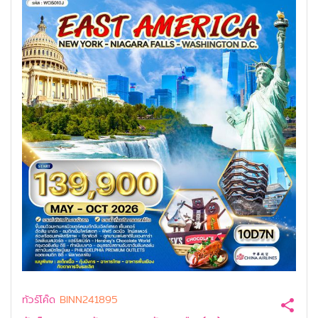
ทัวร์โค๊ด
BINN241895