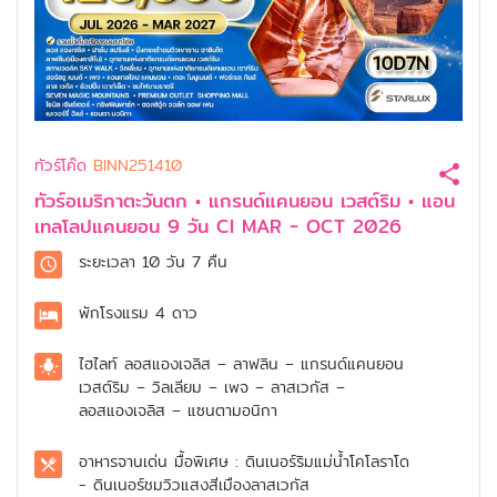
ทัวร์โค๊ด
BINN251410
ทัวร์อเมริกาตะวันตก • แกรนด์แคนยอน เวสต์ริม • แอน
เทลโลปแคนยอน 9 วัน CI MAR - OCT 2026
ระยะเวลา
10 วัน 7 คืน
พักโรงแรม
4 ดาว
ไฮไลท์
ลอสแองเจลิส – ลาฟลิน – แกรนด์แคนยอน
เวสต์ริม – วิลเลียม – เพจ – ลาสเวกัส –
ลอสแองเจลิส – แซนตามอนิกา
อาหารจานเด่น
มื้อพิเศษ : ดินเนอร์ริมแม่น้ำโคโลราโด
- ดินเนอร์ชมวิวแสงสีเมืองลาสเวกัส