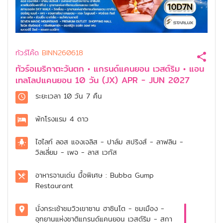
ทัวร์โค๊ด
BINN260618
ทัวร์อเมริกาตะวันตก • แกรนด์แคนยอน เวสต์ริม • แอน
เทลโลปแคนยอน 10 วัน (JX) APR - JUN 2027
ระยะเวลา
10 วัน 7 คืน
พักโรงแรม
4 ดาว
ไฮไลท์
ลอส แองเจลิส - ปาล์ม สปริงส์ - ลาฟลิน -
วิลเลี่ยม - เพจ - ลาส เวกัส
อาหารจานเด่น
มื้อพิเศษ : Bubba Gump
Restaurant
นั่งกระเช้าชมวิวเขาซาน ฮาซินโต - ชมเมือง -
อุทยานแห่งชาติแกรนด์แคนยอน เวสต์ริม - สกา