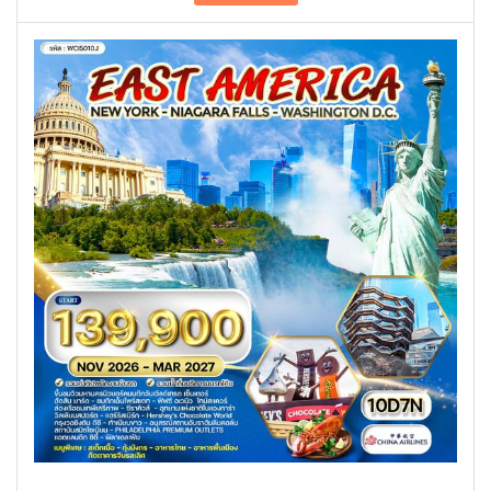
ลล์ – ถนนโรดิโอ ไดร์ฟ – กริฟฟิน พาร์ค –
แซนตา มอนิกา