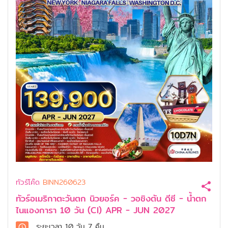
ทัวร์โค๊ด
BINN260623
ทัวร์อเมริกาตะวันตก นิวยอร์ค - วอชิงตัน ดีซี - น้ำตก
ไนแองการา 10 วัน (CI) APR - JUN 2027
ระยะเวลา
10 วัน 7 คืน