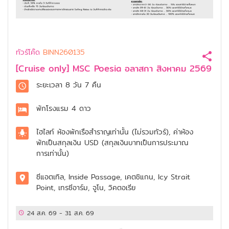
ทัวร์โค๊ด
BINN260135
[Cruise only] MSC Poesia อลาสกา สิงหาคม 2569
ระยะเวลา
8 วัน 7 คืน
พักโรงแรม
4 ดาว
ไฮไลท์
ห้องพักเรือสำราญเท่านั้น (ไม่รวมทัวร์), ค่าห้อง
พักเป็นสกุลเงิน USD (สกุลเงินบาทเป็นการประมาณ
การเท่านั้น)
ซีแอตเทิล, Inside Passage, เคตชิแกน, Icy Strait
Point, เทรซีอาร์ม, จูโน, วิคตอเรีย
24 ส.ค. 69
-
31 ส.ค. 69