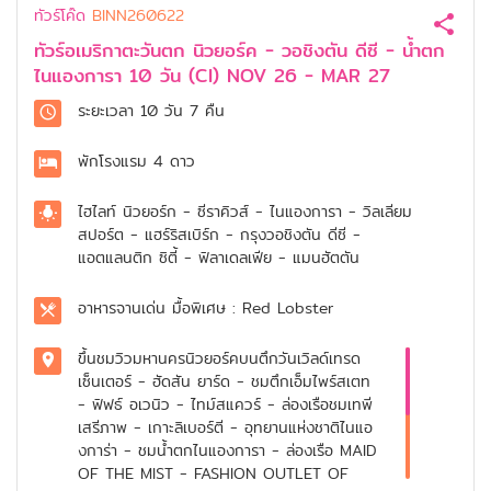
ทัวร์โค๊ด
BINN260622
ทัวร์อเมริกาตะวันตก นิวยอร์ค - วอชิงตัน ดีซี - น้ำตก
ไนแองการา 10 วัน (CI) NOV 26 - MAR 27
ระยะเวลา
10 วัน 7 คืน
พักโรงแรม
4 ดาว
ไฮไลท์
นิวยอร์ก - ซีราคิวส์ - ไนแองการา - วิลเลียม
สปอร์ต - แฮร์ริสเบิร์ก - กรุงวอชิงตัน ดีซี -
แอตแลนติก ซิตี้ - ฟิลาเดลเฟีย - แมนฮัตตัน
อาหารจานเด่น
มื้อพิเศษ : Red Lobster
ขึ้นชมวิวมหานครนิวยอร์คบนตึกวันเวิลด์เทรด
เซ็นเตอร์ - ฮัดสัน ยาร์ด - ชมตึกเอ็มไพร์สเตท
- ฟิฟธ์ อเวนิว - ไทม์สแควร์ - ล่องเรือชมเทพี
เสรีภาพ - เกาะลิเบอร์ตี - อุทยานแห่งชาติไนแอ
งการ่า - ชมน้ำตกไนแองการา - ล่องเรือ MAID
OF THE MIST - FASHION OUTLET OF