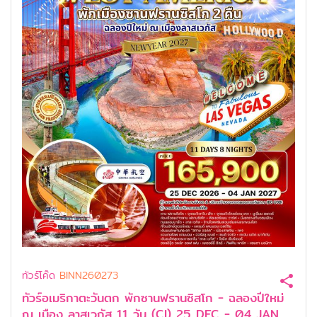
ทัวร์โค๊ด
BINN260273
ทัวร์อเมริกาตะวันตก พักซานฟรานซิสโก - ฉลองปีใหม่
ณ เมือง ลาสเวกัส 11 วัน (CI) 25 DEC - 04 JAN