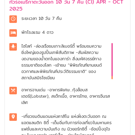
ทัวร์อเมริกาตะวันออก 10 วัน 7 คืน (CI) APR - OCT
2025
ระยะเวลา
10 วัน 7 คืน
พักโรงแรม
4 ดาว
ไฮไลท์
-ล่องเรือชมเกาะลิเบอร์ตี้ พร้อมชมความ
ยิ่งใหญ่ของรูปปั้นเทพีสันติภาพ -สัมผัสความ
งดงามของน้ำตกไนแองการ่า สิ่งมหัศจรรย์ทาง
ธรรมชาติของโลก -เข้าชม “พิพิธภัณฑ์ยานยนต์
อวกาศและพิพิธภัณฑ์ประวัติธรรมชาติ” ของ
สถาบันสมิธโซเนียน
อาหารจานเด่น
-อาหารพิเศษ...กุ้งล๊อบส
เตอร์(Lobster), สเต๊กเนื้อ, อาหารไทย, อาหารจีนรส
เลิศ
-เที่ยวชมดินแดนแห่งคาสิโน แห่งฝั่งตะวันออก ณ
แอตแลนติก ซิตี้ -เต็มอิ่มกับการท่องเที่ยวในมหานคร
แฟชั่นและความบันเทิง ณ นิวยอร์กซิตี้ -ช้อปปิ้งจุใจ