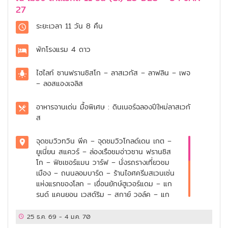
27
ระยะเวลา
11 วัน 8 คืน
พักโรงแรม
4 ดาว
ไฮไลท์
ซานฟรานซิสโก – ลาสเวกัส – ลาฟลิน – เพจ
– ลอสแองเจลิส
อาหารจานเด่น
มื้อพิเศษ : ดินเนอร์ฉลองปีใหม่ลาสเวกั
ส
จุดชมวิวทวิน พีค – จุดชมวิวโกลด์เดน เกต –
ยูเนี่ยน สแควร์ – ล่องเรือชมอ่าวซาน ฟรานซิส
โก – ฟิชเชอร์แมน วาร์ฟ – นั่งรถรางเที่ยวชม
เมือง – ถนนลอมบาร์ด – ร้านไอศครีมสเวนเซ่น
แห่งแรกของโลก – เขื่อนยักษ์ฮูเวอร์แดม – แก
รนด์ แคนยอน เวสต์ริม – สกาย์ วอล์ค – แก
รนด์แคนยอน เซาท์ริม – เมเธอร์ พอยท์ – พา
วเวล พอยท์ – โมฮาเว พอยท์ – เดสเสิร์ท วิว
25 ธ.ค. 69
-
4 ม.ค. 70
ไดร์ฟ – แอนเทอโลป แคนยอน – โมนูเมนต์ วัล