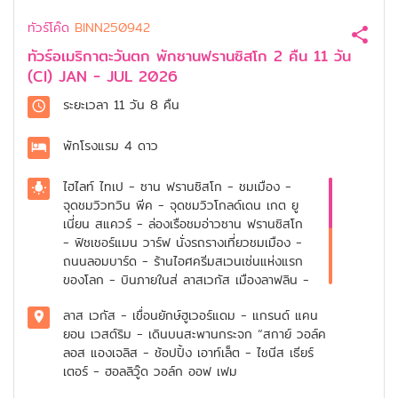
ทัวร์โค๊ด
BINN250942
ทัวร์อเมริกาตะวันตก พักซานฟรานซิสโก 2 คืน 11 วัน
(CI) JAN - JUL 2026
ระยะเวลา
11 วัน 8 คืน
พักโรงแรม
4 ดาว
ไฮไลท์
ไทเป - ซาน ฟรานซิสโก - ชมเมือง -
จุดชมวิวทวิน พีค - จุดชมวิวโกลด์เดน เกต ยู
เนี่ยน สแควร์ - ล่องเรือชมอ่าวซาน ฟรานซิสโก
- ฟิชเชอร์แมน วาร์ฟ นั่งรถรางเที่ยวชมเมือง -
ถนนลอมบาร์ด - ร้านไอศครีมสเวนเซ่นแห่งแรก
ของโลก - บินภายในสู่ ลาสเวกัส เมืองลาฟลิน -
ลาฟลิน - เข้าชมแกรนด์แคนยอน เซาท์ริม -
ลาส เวกัส - เขื่อนยักษ์ฮูเวอร์แดม - แกรนด์ แคน
เมืองเพจ - แอนเทลโลฟ แคนยอน ฮอร์สชู เบน
ยอน เวสต์ริม - เดินบนสะพานกระจก “สกาย์ วอล์ค
ด์ - เซนต์ จอร์จ - ลาส เวกัส • เซเว่น เมจิก
ลอส แองเจลิส - ช้อปปิ้ง เอาท์เล็ต - ไชนีส เธียร์
เมาท์เท่น - ชมเมือง - เดินชมไฟสุดตระการตาใน
เตอร์ - ฮอลลิวู๊ด วอล์ก ออฟ เฟม
“ลาส เวกัส เบเวอร์รี่ ฮิลล์ - กิฟฟิน พาร์ค -
แซนตา มอนิกา