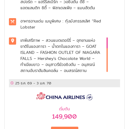
สปอร์ต – แฮร์ริสเบิร์ก – วอชิงตัน ดีซี –
แอตแลนติก ซิตี้ – ฟิลาเดลเฟีย – แมนฮัดตัน
อาหารจานเด่น
เมนูพิเศษ : กุ้งมังกรรสเลิศ “Red
Lobster
เทพีเสรีภาพ – สวนแบตเตอร์รี่ – อุทยานแห่ง
ชาติไนแองการา – น้ำตกไนแองการา – GOAT
ISLAND – FASHION OUTLET OF NIAGARA
FALLS – Hershey's Chocolate World –
ทำเนียบขาว – อนุสาวรีย์วอชิงตัน – อนุสรณ์
สถานอับราฮัมลินคอล์น – อนุสรณ์สถาน
ทหารผ่านศึกเวียดนาม – อนุสรณ์สถาน
ทหารผ่านศึกเกาหลี – อนุสรณ์สถานธอมัส เจฟ
25 ธ.ค. 69
-
3 ม.ค. 70
เฟอร์สัน – สถาบันสมิธโซเนียน – NATIONAL
AIR AND SPACE MUSEUM – NATIONAL
MUSEUM OF NATURAL HISTORY –
PHILADELPHIA PREMIUM OUTLETS – ถนน
เริ่มต้น
บอร์ดวอค – ระฆังแห่งอิสรภาพ (LIBERTY
149,900
BELL) – อินดีเพนเด้นซ์ ฮอลล์ – ฟิฟธ์ อเวนิว
– ไทม์สแควร์ – สะพานบรูคลิน – ฮัดสัน ยาร์ด