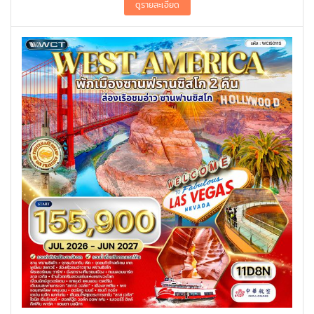
(VESSEL) – วันเวิลด์เทรด เซ็นเตอร์ –
GROUND ZERO – ตึกเอ็มไพร์สเตท –
วอลล์สตรีท – RADIO CITY MUSIC HALL