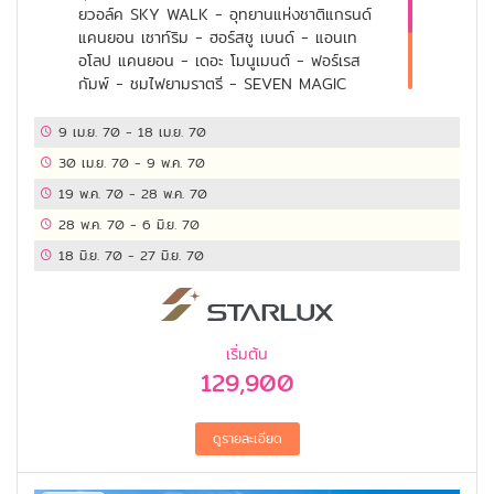
ยวอล์ค SKY WALK - อุทยานแห่งชาติแกรนด์
แคนยอน เซาท์ริม - ฮอร์สชู เบนด์ - แอนเท
อโลป แคนยอน - เดอะ โมนูเมนต์ - ฟอร์เรส
กัมพ์ - ชมไฟยามราตรี - SEVEN MAGIC
MOUNTAINS - PREMIUM OUTLET
SHOPPING MALL - ช้อปปิ้ง เอาท์เล็ต - ไชนีส
9 เม.ย. 70
-
18 เม.ย. 70
เธียร์เตอร์ - กริฟฟินพาร์ค - ฮอลลิวู้ด วอล์ก
30 เม.ย. 70
-
9 พ.ค. 70
ออฟ เฟม - เบเวอร์รี่ ฮิลล์ - แซนตา มอนิกา
19 พ.ค. 70
-
28 พ.ค. 70
28 พ.ค. 70
-
6 มิ.ย. 70
18 มิ.ย. 70
-
27 มิ.ย. 70
เริ่มต้น
129,900