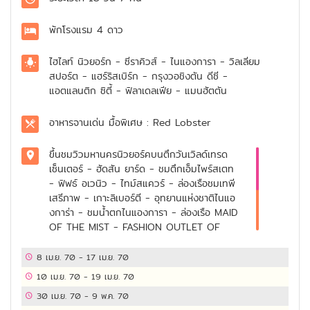
พักโรงแรม
4 ดาว
ไฮไลท์
นิวยอร์ก - ซีราคิวส์ - ไนแองการา - วิลเลียม
สปอร์ต - แฮร์ริสเบิร์ก - กรุงวอชิงตัน ดีซี -
แอตแลนติก ซิตี้ - ฟิลาเดลเฟีย - แมนฮัตตัน
อาหารจานเด่น
มื้อพิเศษ : Red Lobster
ขึ้นชมวิวมหานครนิวยอร์คบนตึกวันเวิลด์เทรด
เซ็นเตอร์ - ฮัดสัน ยาร์ด - ชมตึกเอ็มไพร์สเตท
- ฟิฟธ์ อเวนิว - ไทม์สแควร์ - ล่องเรือชมเทพี
เสรีภาพ - เกาะลิเบอร์ตี - อุทยานแห่งชาติไนแอ
งการ่า - ชมน้ำตกไนแองการา - ล่องเรือ MAID
OF THE MIST - FASHION OUTLET OF
NIAGARA FALLS - Hershey's Chocolate
World - ทำเนียบขาว - อนุสรณ์สถานอับราฮัม
8 เม.ย. 70
-
17 เม.ย. 70
ลินคอล์น - สถาบันสมิธโซเนียน -
10 เม.ย. 70
-
19 เม.ย. 70
PHILADELPHIA PREMIUM OUTLETS - ชม
30 เม.ย. 70
-
9 พ.ค. 70
เมือง