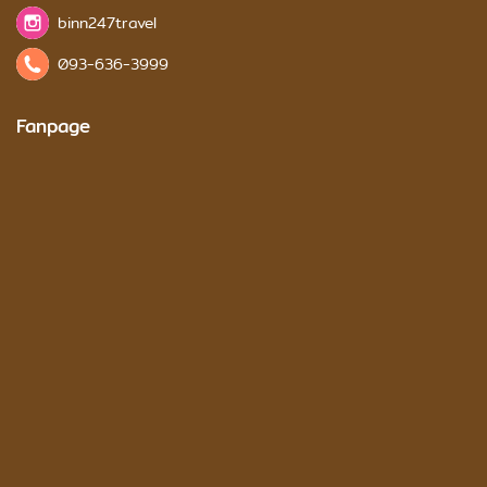
binn247travel
093-636-3999
Fanpage