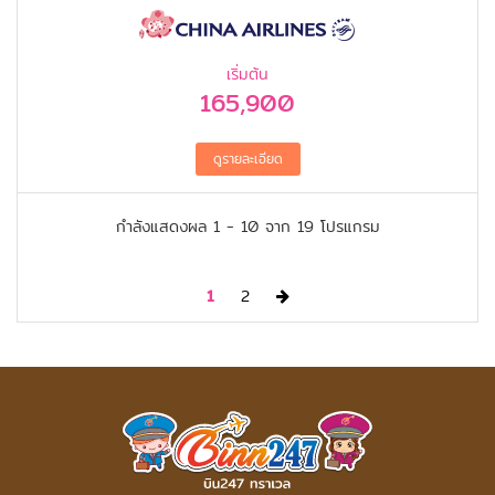
เลย์ – ฟอร์เรสต์ กัมพ์ พอยท์ – ฮอร์สชู เบนด์
– เซเว่น เมจิก เมาท์เท่น – ซิทาเดล เอาท์เลท –
ไชนีส เธียร์เตอร์ – ฮอลลีวูด วอล์ก ออฟ เฟม –
เริ่มต้น
เบเวอร์รี่ ฮิลล์ – กริฟฟิน พาร์ค – แซนตา มอนิ
165,900
กา
กำลังแสดงผล
1 -
10
จาก
19
โปรแกรม
Next
1
2