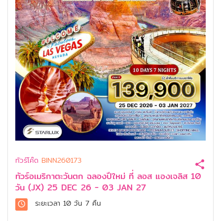
ทัวร์โค๊ด
BINN260173
ทัวร์อเมริกาตะวันตก ฉลองปีใหม่ ที่ ลอส แองเจลิส 10
วัน (JX) 25 DEC 26 - 03 JAN 27
ระยะเวลา
10 วัน 7 คืน