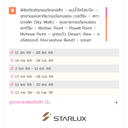
พิพิธภัณฑ์รถยนต์คลาสสิก – แม่น้ำโคโลราโด –
อุทยานแห่งชาติแกรนด์แคนยอน เวสต์ริม – สกา
ยวอล์ค (Sky Walk) – หุบเขาแกรนด์แคนยอน
เซาท์ริม – Mather Point – Powell Point –
Mohave Point – จุดชมวิว Desert View – ฮ
อร์สชูเบนด์ (Horseshoe Bend) – แอนเท
อโลป แคนยอน (Antelope Canyon) – เมือง
เพจ – เมืองลาสเวกัส – ถนน Strip – โรงแรม
11 ส.ค. 69
-
20 ส.ค. 69
Mirage / Treasure Island / Bellagio –
19 ก.ย. 69
-
28 ก.ย. 69
โรงแรม Stratosphere – Caesars Palace
2 ต.ค. 69
-
11 ต.ค. 69
– โรงแรม Venetian – ถนน Fremont
Street Experience – การแสดงแสงสี Viva
17 ต.ค. 69
-
26 ต.ค. 69
Vision – หอไอเฟลจำลอง ปารีสลาสเวกัส –
13 พ.ย. 69
-
22 พ.ย. 69
โชว์ภูเขาไฟระเบิด – Seven Magic Mountains
12 ก.พ. 70
-
21 ก.พ. 70
– ซิทาเดล เอาท์เล็ท (Citadel Outlet) – ไชนีส
เธียเตอร์ (Chinese Theatre) – ฮอลลีวู้ด
ดูช่วงเวลาเพิ่มเติมอีก (
1
)
วอล์ก ออฟ เฟม – เบเวอร์ลี ฮิลส์ – ถนนโรดิโอ
ไดร์ฟ (Rodeo Drive) – กริฟฟินพาร์ค (Griffin
Park)