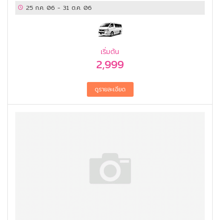
25 ก.ค. 06
-
31 ต.ค. 06
เริ่มต้น
2,999