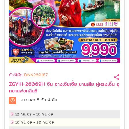
ทัวร์โค๊ด
BINN260187
ZGYIH-26069H จีน จางเจียเจี้ย ซานเสีย ฝูหรงเจิ้น อุ
ทยานฟงหลินซี
ระยะเวลา
5 วัน 4 คืน
12 ก.ย. 69
-
16 ก.ย. 69
16 ก.ย. 69
-
20 ก.ย. 69