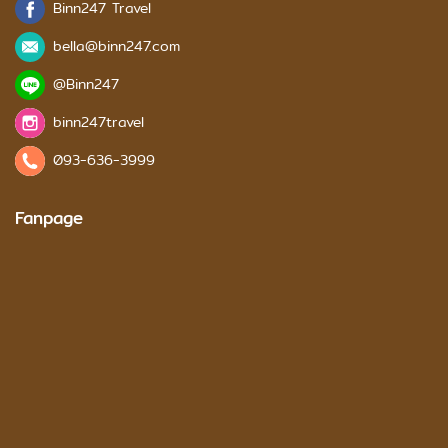
Binn247 Travel
bella@binn247.com
@Binn247
binn247travel
093-636-3999
Fanpage