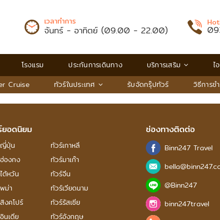
เวลาทำการ
Hot
09
จันทร์ - อาทิตย์ (09.00 - 22.00)
โรงแรม
ประกันการเดินทาง
บริการเสริม
ไอ
er Cruise
ทัวร์ในประเทศ
รับจัดกรุ๊ปทัวร์
วิธีการชํ
ร์ยอดนิยม
ช่องทางติดต่อ
ญี่ปุ่น
ทัวร์เกาหลี
Binn247 Travel
์ฮ่องกง
ทัวร์มาเก๊า
bella@binn247.c
์ไต้หวัน
ทัวร์จีน
@Binn247
์พม่า
ทัวร์เวียดนาม
์สิงคโปร์
ทัวร์รัสเซีย
binn247travel
์อินเดีย
ทัวร์อังกฤษ