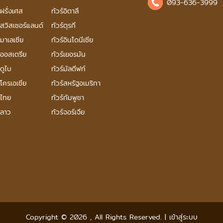
093-636-3999
์ฝรั่งเศส
ทัวร์อิตาลี
์สวิสเซอร์แลนด์
ทัวร์ตุรกี
์มาเลเซีย
ทัวร์อินโดนีเซีย
์ออสเตรีย
ทัวร์เยอรมัน
์ดูไบ
ทัวร์มัลดีฟท์
์โครเอเชีย
ทัวร์สหรัฐอเมริกา
์ไทย
ทัวร์กัมพูชา
์ลาว
ทัวร์จอร์เจีย
Copyright © 2026
,
All Rights Reserved.
|
เข้าสู่ระบบ