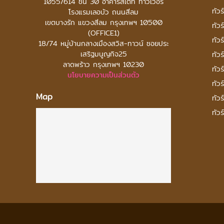
1055/614 ชั้น 30 อาคารสเตท ทาวเวอร์
ทัวร
โรงแรมเลอบัว ถนนสีลม
เขตบางรัก แขวงสีลม กรุงเทพฯ 10500
ทัวร
(OFFICE1)
ทัวร
18/74 หมู่บ้านกลางเมืองสวิส-ทาวน์ ซอยประ
เสริฐมนูญกิจ25
ทัวร
ลาดพร้าว กรุงเทพฯ 10230
ทัวร
นโยบายความเป็นส่วนตัว
ทัวร
Map
ทัวร
ทัวร