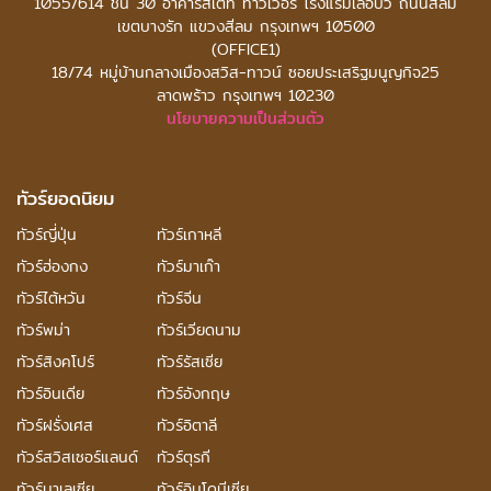
1055/614 ชั้น 30 อาคารสเตท ทาวเวอร์
โรงแรมเลอบัว ถนนสีลม
เขตบางรัก แขวงสีลม กรุงเทพฯ 10500
(OFFICE1)
18/74 หมู่บ้านกลางเมืองสวิส-ทาวน์ ซอยประเสริฐมนูญกิจ25
ลาดพร้าว กรุงเทพฯ 10230
นโยบายความเป็นส่วนตัว
ทัวร์ยอดนิยม
ทัวร์ญี่ปุ่น
ทัวร์เกาหลี
ทัวร์ฮ่องกง
ทัวร์มาเก๊า
ทัวร์ไต้หวัน
ทัวร์จีน
ทัวร์พม่า
ทัวร์เวียดนาม
ทัวร์สิงคโปร์
ทัวร์รัสเซีย
ทัวร์อินเดีย
ทัวร์อังกฤษ
ทัวร์ฝรั่งเศส
ทัวร์อิตาลี
ทัวร์สวิสเซอร์แลนด์
ทัวร์ตุรกี
ทัวร์มาเลเซีย
ทัวร์อินโดนีเซีย