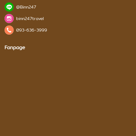
@Binn247
binn247travel
093-636-3999
Fanpage