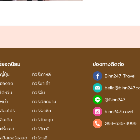
ร์ยอดนิยม
ช่องทางติดต่อ
ญี่ปุ่น
ทัวร์เกาหลี
Binn247 Travel
์ฮ่องกง
ทัวร์มาเก๊า
bella@binn247.c
์ไต้หวัน
ทัวร์จีน
@Binn247
์พม่า
ทัวร์เวียดนาม
์สิงคโปร์
ทัวร์รัสเซีย
binn247travel
์อินเดีย
ทัวร์อังกฤษ
093-636-3999
์ฝรั่งเศส
ทัวร์อิตาลี
์สวิสเซอร์แลนด์
ทัวร์ตุรกี