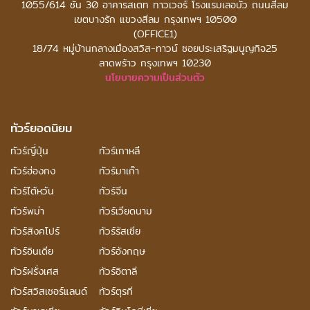
1055/614 ชั้น 30 อาคารสเตท ทาวเวอร์
โรงแรมเลอบัว ถนนสีลม
เขตบางรัก แขวงสีลม กรุงเทพฯ 10500
(OFFICE1)
18/74 หมู่บ้านกลางเมืองสวิส-ทาวน์ ซอยประเสริฐมนูญกิจ25
ลาดพร้าว กรุงเทพฯ 10230
นโยบายความเป็นส่วนตัว
ทัวร์ยอดนิยม
ทัวร์ญี่ปุ่น
ทัวร์เกาหลี
ทัวร์ฮ่องกง
ทัวร์มาเก๊า
ทัวร์ไต้หวัน
ทัวร์จีน
ทัวร์พม่า
ทัวร์เวียดนาม
ทัวร์สิงคโปร์
ทัวร์รัสเซีย
ทัวร์อินเดีย
ทัวร์อังกฤษ
ทัวร์ฝรั่งเศส
ทัวร์อิตาลี
ทัวร์สวิสเซอร์แลนด์
ทัวร์ตุรกี